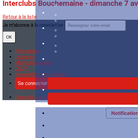
Interclubs Bouchemaine - dimanche 7 avr
Retour à la liste
Je m'abonne à la newsletter
OK
Plan du site
Licences
Mentions légales
CGUV
Paramétrer vos cookies
Se connecter
Propulsé par AssoConnect, le logiciel des associations S
Notification