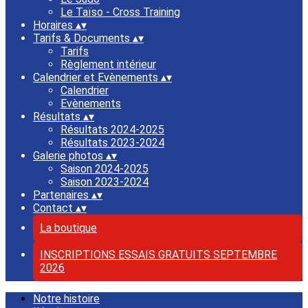
Le Taïso - Cross Training
Horaires
▴
▾
Tarifs & Documents
▴
▾
Tarifs
Règlement intérieur
Calendrier et Evènements
▴
▾
Calendrier
Evènements
Résultats
▴
▾
Résultats 2024-2025
Résultats 2023-2024
Galerie photos
▴
▾
Saison 2024-2025
Saison 2023-2024
Partenaires
▴
▾
Contact
▴
▾
La boutique
INSCRIPTIONS ESSAIS GRATUITS SEPTEMBRE
2026
Notre histoire