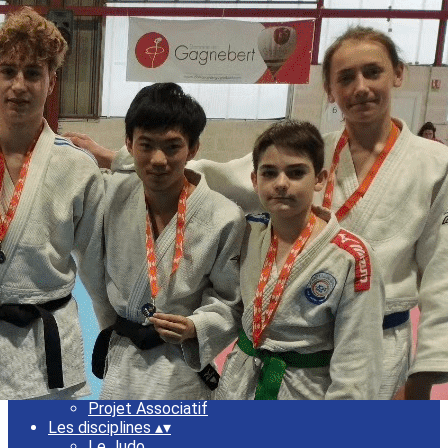
Menu
<
>
Saison 2024-2025
Saison 2023-2024
Ajoutez un logo, un bouton, des réseaux sociaux
Cliquez pour éditer
Accueil
▴
▾
Le Club
▴
▾
Notre histoire
L'équipe
Label
Projet Associatif
Les disciplines
▴
▾
Le Judo