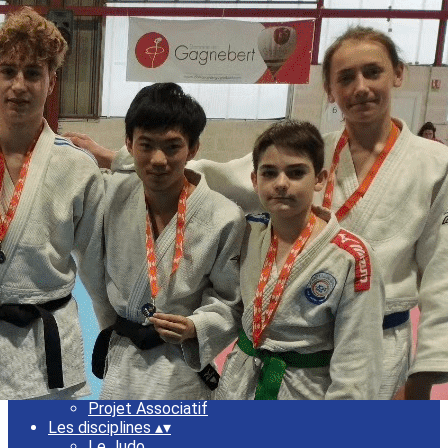
Menu
<
>
Saison 2024-2025
Saison 2023-2024
Ajoutez un logo, un bouton, des réseaux sociaux
Cliquez pour éditer
Accueil
▴
▾
Le Club
▴
▾
Notre histoire
L'équipe
Label
Projet Associatif
Les disciplines
▴
▾
Le Judo