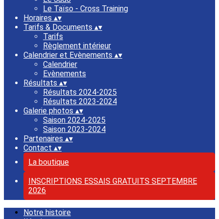
Le Taïso - Cross Training
Horaires
▴
▾
Tarifs & Documents
▴
▾
Tarifs
Règlement intérieur
Calendrier et Evènements
▴
▾
Calendrier
Evènements
Résultats
▴
▾
Résultats 2024-2025
Résultats 2023-2024
Galerie photos
▴
▾
Saison 2024-2025
Saison 2023-2024
Partenaires
▴
▾
Contact
▴
▾
La boutique
INSCRIPTIONS ESSAIS GRATUITS SEPTEMBRE
2026
Notre histoire